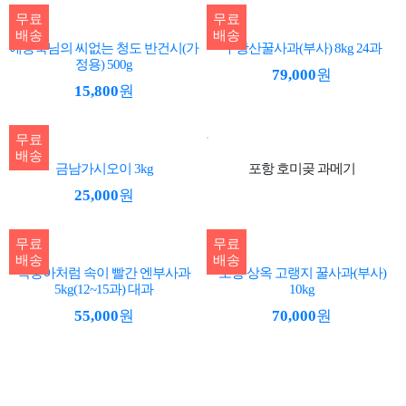
무료
무료
배송
배송
예용숙님의 씨없는 청도 반건시(가
주왕산꿀사과(부사) 8kg 24과
정용) 500g
79,000
원
15,800
원
무료
배송
금남가시오이 3kg
포항 호미곶 과메기
25,000
원
무료
무료
배송
배송
복숭아처럼 속이 빨간 엔부사과
포항 상옥 고랭지 꿀사과(부사)
5kg(12~15과) 대과
10kg
55,000
원
70,000
원