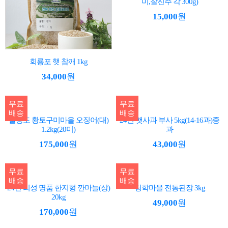
미,찰진주 각 300g)
15,000
원
회룡포 햇 참깨 1kg
34,000
원
무료
무료
배송
배송
울릉도 황토구미마을 오징어(대)
24년 햇사과 부사 5kg(14-16과)중
1.2kg(20미)
과
175,000
원
43,000
원
무료
무료
배송
배송
24년 의성 명품 한지형 깐마늘(상)
청학마을 전통된장 3kg
20kg
49,000
원
170,000
원