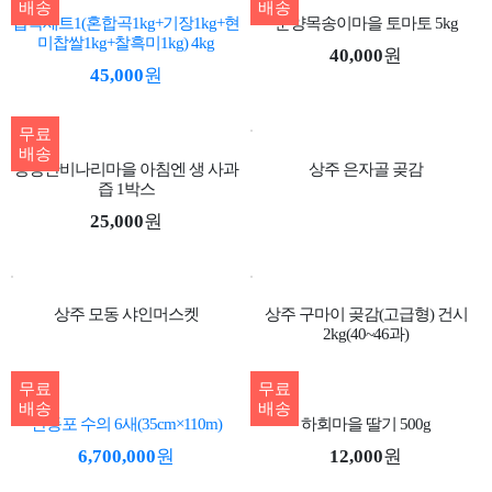
배송
배송
잡곡세트1(혼합곡1kg+기장1kg+현
춘양목송이마을 토마토 5kg
미찹쌀1kg+찰흑미1kg) 4kg
40,000
원
45,000
원
무료
배송
청량산비나리마을 아침엔 생 사과
상주 은자골 곶감
즙 1박스
25,000
원
상주 모동 샤인머스켓
상주 구마이 곶감(고급형) 건시
2kg(40~46과)
무료
무료
배송
배송
안동포 수의 6새(35cm×110m)
하회마을 딸기 500g
6,700,000
원
12,000
원