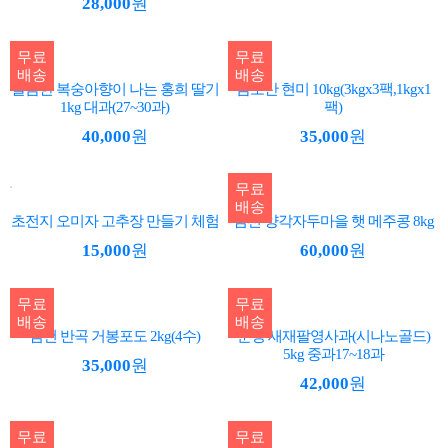
28,000
원
무료
무료
배송
배송
달콤한 복숭아향이 나는 홍희 딸기
금오산 현미 10kg(3kgx3팩,1kgx1
1kg 대과(27~30과)
팩)
40,000
원
35,000
원
무료
배송
초전지 오미자 고추장 만들기 체험
김천 양각자두마을 햇 메주콩 8kg
15,000
원
60,000
원
무료
무료
배송
배송
김천 반곡 거봉포도 2kg(4수)
문경 새재팔영사과(시나노골드)
5kg 중과17~18과
35,000
원
42,000
원
무료
무료