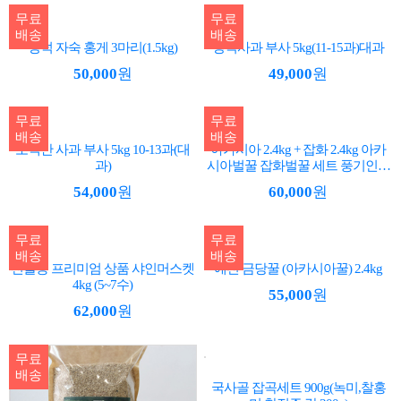
무료
무료
배송
배송
영덕 자숙 홍게 3마리(1.5kg)
영덕사과 부사 5kg(11-15과)대과
50,000
원
49,000
원
무료
무료
배송
배송
소백산 사과 부사 5kg 10-13과(대
아카시아 2.4kg + 잡화 2.4kg 아카
과)
시아벌꿀 잡화벌꿀 세트 풍기인삼
마을
54,000
원
60,000
원
무료
무료
배송
배송
선물용 프리미엄 상품 샤인머스켓
예천 금당꿀 (아카시아꿀) 2.4kg
4kg (5~7수)
55,000
원
62,000
원
무료
배송
국사골 잡곡세트 900g(녹미,찰홍